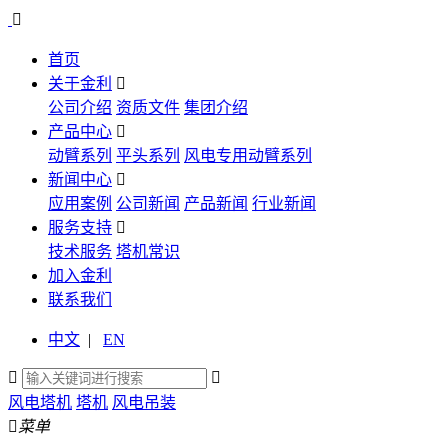

首页
关于金利

公司介绍
资质文件
集团介绍
产品中心

动臂系列
平头系列
风电专用动臂系列
新闻中心

应用案例
公司新闻
产品新闻
行业新闻
服务支持

技术服务
塔机常识
加入金利
联系我们
中文
|
EN


风电塔机
塔机
风电吊装

菜单